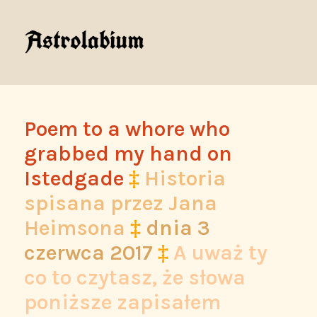
Poem to a whore who
grabbed my hand on
Istedgade
‡
Historia
spisana przez Jana
Heimsona
‡
dnia
3
czerwca 2017
‡
A uważ ty
co to czytasz, że słowa
poniższe zapisałem