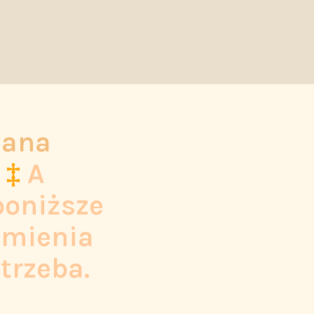
Jana
‡
A
poniższe
umienia
otrzeba.