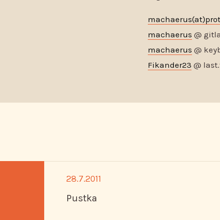
machaerus(at)pro
machaerus
@ gitl
machaerus
@ keyb
Fikander23
@ last
28.7.2011
Pustka