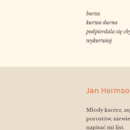
burza 

kurwa durna 

podpierdala się chy
Jan Heimso
Młody kacerz, as
porostów, niewie
napisać mi list.