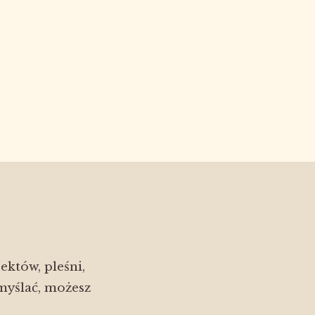
ektów, pleśni,
myślać, możesz