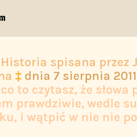
Historia spisana przez 
na
‡
dnia
7 sierpnia 2011
co to czytasz, że słowa 
em prawdziwie, wedle s
ku, i wątpić w nie nie p