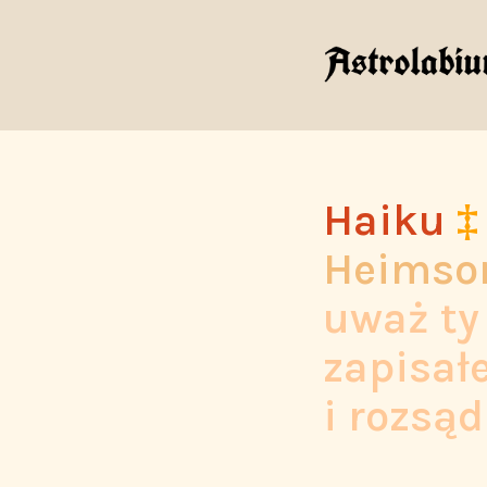
Haiku
‡
Heimso
uważ ty 
zapisał
i rozsąd