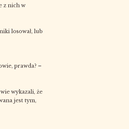
re z nich w
jniki losował, lub
łowie, prawda? –
wie wykazali, że
ana jest tym,