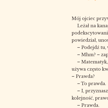
Mój ojciec przy
Leżał na kana
podekscytowani
powiedział, uno
– Podejdź tu,
– Mhm? – zap
– Matematyk, 
używa często kw
– Prawda?
– To prawda.
– I, przyznas
kolejność, praw
– Prawda.