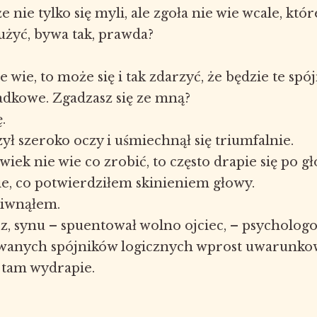
że nie tylko się myli, ale zgoła nie wie wcale, któ
żyć, bywa tak, prawda?
nie wie, to może się i tak zdarzyć, że będzie te spó
dkowe. Zgadzasz się ze mną?
.
ył szeroko oczy i uśmiechnął się triumfalnie.
wiek nie wie co zrobić, to często drapie się po g
ie, co potwierdziłem skinieniem głowy.
 kiwnąłem.
sz, synu – spuentował wolno ojciec, – psychologo
ywanych spójników logicznych wprost uwarunkow
k tam wydrapie.