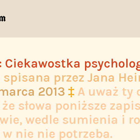
: Ciekawostka psycholo
a spisana przez Jana H
 marca 2013
‡
A uważ ty 
, że słowa poniższe zap
wie, wedle sumienia i r
 w nie nie potrzeba.