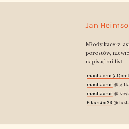
Jan Heimso
Młody kacerz, as
porostów, niewie
napisać mi list.
machaerus(at)pro
machaerus
@ gitl
machaerus
@ keyb
Fikander23
@ last