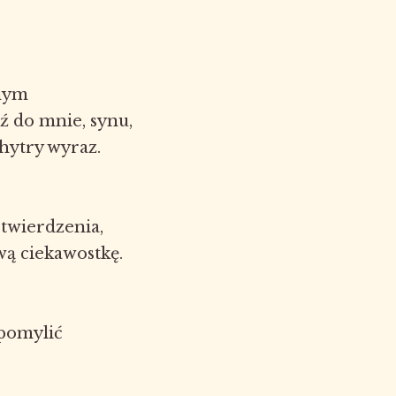
wnym
 do mnie, synu,
hytry wyraz.
twierdzenia,
wą ciekawostkę.
 pomylić