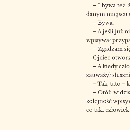
– I bywa też, 
danym miejscu u
– Bywa.
– A jeśli już 
wpisywał przypa
– Zgadzam się
Ojciec otworz
– A kiedy czło
zauważył słuszn
– Tak, tato –
– Otóż, widzi
kolejność wpis
co taki człowie