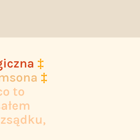
giczna
‡
eimsona
‡
co to
isałem
ozsądku,