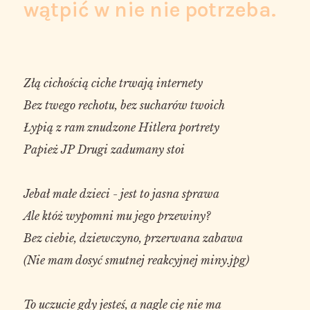
wątpić w nie nie potrzeba.
Złą cichością ciche trwają internety

Bez twego rechotu, bez sucharów twoich

Łypią z ram znudzone Hitlera portrety

Papież JP Drugi zadumany stoi

Jebał małe dzieci - jest to jasna sprawa

Ale któż wypomni mu jego przewiny?

Bez ciebie, dziewczyno, przerwana zabawa

(Nie mam dosyć smutnej reakcyjnej miny.jpg)

To uczucie gdy jesteś, a nagle cię nie ma
